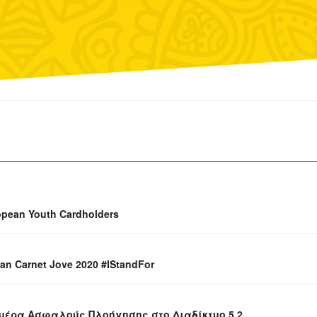
ropean Youth Cardholders
an Carnet Jove 2020 #IStandFor
μέρα Ασφαλούς Πλοήγησης στο Διαδίκτυο 5.2.