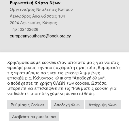
Ευρωπαϊκή Κάρτα Νέων
Οργανισμός Νεολαίας Κύπρου
Λεωφόρος Αθαλάσσας 104
2024 Λευκωσία, Κύπρος
Τηλ: 22402626
europeanyouthcard@onek.org.cy
Επικοινωνήστε μαζί μας
Χρησιμοποιούμε cookies στον ιστότοπό μας για να σας
Facebook
Instagram
προσφέρουμε την πιο ευχάριστη εμπειρία, θυμόμαστε
τις προτιμήσεις σας και τις επανειλημμένες
επισκέψεις. Κάνοντας κλικ στο "Αποδοχή όλων",
αποδέχεστε τη χρήση ΟΛΩΝ των cookies. Ωστόσο,
μπορείτε να επισκεφθείτε τις "Ρυθμίσεις cookie" για
να δώσετε μια ελεγχόμενη συγκατάθεση.
Ρυθμίσεις Cookies
Αποδοχή όλων
Απόρριψη όλων
Πολιτική Προστασίας Προσωπικών Δεδομένων
© Copyright 2026 - Εuropean Youth Card / Designed & Developed by
NETinfo
Διαβάστε περισσότερα
Plc